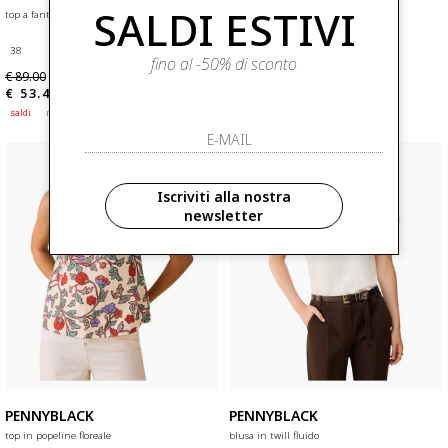
SALDI ESTIVI
top a fantasia botanica pbipasso
top bustier pbpclarino
38
38
48
fino al -50% di sconto
€ 89.00
€ 115.00
-40%
-40%
€ 53.40
€ 69.00
saldi
nuovi arrivi
saldi
nuovi arrivi
Iscriviti alla nostra
newsletter
PENNYBLACK
PENNYBLACK
top in popeline floreale
blusa in twill fluido