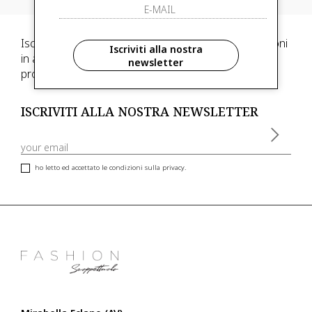
Iscriviti alla newsletter e scegli di ricevere informazioni
Iscriviti alla nostra
in anteprima ed anticipazioni di collezioni, inoltre,
newsletter
promozioni esclusive riservate ai nostri clienti VIP
ISCRIVITI ALLA NOSTRA NEWSLETTER
ho letto ed accettato le condizioni sulla privacy.