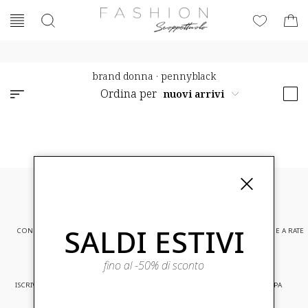
brand donna
·
pennyblack
Ordina per
SALDI ESTIVI
CONSEGNA EXPRESS
ASSISTENZA CLIENTI
PAGAMENTI SICURI E A RATE
fino al -50% di sconto
ISCRIVITI ED ACCEDI A PROMOZIONI
CONSEGNA IN TUTTA EUROPA
RISERVATE