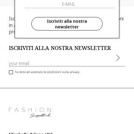
Iscriviti alla newsletter e scegli di ricevere informazioni
Iscriviti alla nostra
in anteprima ed anticipazioni di collezioni, inoltre,
newsletter
promozioni esclusive riservate ai nostri clienti VIP
ISCRIVITI ALLA NOSTRA NEWSLETTER
ho letto ed accettato le condizioni sulla privacy.