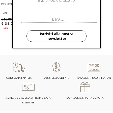
fino al -50% di sconto
stola jacquard con lamé pbaoggetti
stola in modal stampato pbaspuma
uni
uni
€ 65.00
€ 55.00
-40%
-40%
€ 39.00
€ 33.00
saldi
nuovi arrivi
saldi
nuovi arrivi
Iscriviti alla nostra
newsletter
CONSEGNA EXPRESS
ASSISTENZA CLIENTI
PAGAMENTI SICURI E A RATE
ISCRIVITI ED ACCEDI A PROMOZIONI
CONSEGNA IN TUTTA EUROPA
RISERVATE