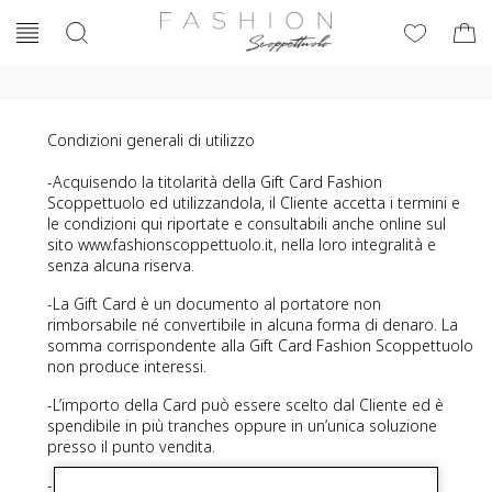
Gift card
Condizioni generali di utilizzo
-Acquisendo la titolarità della Gift Card Fashion
Scoppettuolo ed utilizzandola, il Cliente accetta i termini e
le condizioni qui riportate e consultabili anche online sul
sito
www.fashionscoppettuolo.it
, nella loro integralità e
senza alcuna riserva.
-La Gift Card è un documento al portatore non
rimborsabile né convertibile in alcuna forma di denaro. La
somma corrispondente alla Gift Card Fashion Scoppettuolo
non produce interessi.
-L’importo della Card può essere scelto dal Cliente ed è
spendibile in più tranches oppure in un’unica soluzione
presso il punto vendita.
-L’acquisto della Gift Card Fashion Scoppettuolo non è