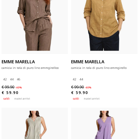
EMME MARELLA
EMME MARELLA
camicia in tela di puro lino emmgirelloo
camicia in tela di puro lino emmgirello
42
44
46
42
44
€ 99.90
€ 99.90
-40%
-40%
€ 59.90
€ 59.90
saldi
nuovi arrivi
saldi
nuovi arrivi