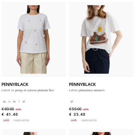
PENNYBLACK
PENNYBLACK
t-shirt in jersey di cotone pbbsole fiori
t-shirt pbbsabbia western
xs
s
m
l
xl
xl
€ 69.00
€ 59.00
-40%
-40%
€ 41.40
€ 35.40
saldi
nuovi arrivi
saldi
nuovi arrivi