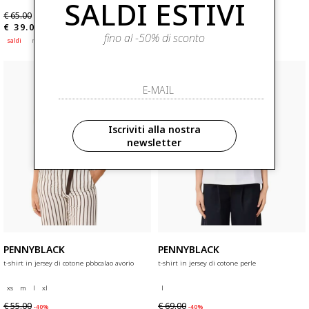
SALDI ESTIVI
€ 65.00
€ 55.00
-40%
-40%
€ 39.00
€ 33.00
fino al -50% di sconto
saldi
nuovi arrivi
saldi
nuovi arrivi
Iscriviti alla nostra
newsletter
PENNYBLACK
PENNYBLACK
t-shirt in jersey di cotone pbbcalao avorio
t-shirt in jersey di cotone perle
xs
m
l
xl
l
€ 55.00
€ 69.00
-40%
-40%