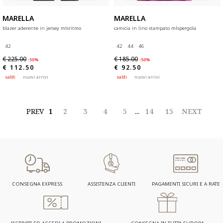
MARELLA
MARELLA
blazer aderente in jersey mlsritmo
camicia in lino stampato mlspergola
42
42
44
46
€ 225.00
€ 185.00
-50%
-50%
€ 112.50
€ 92.50
saldi
nuovi arrivi
saldi
nuovi arrivi
PREV
1
2
3
4
5
...
14
15
NEXT
CONSEGNA EXPRESS
ASSISTENZA CLIENTI
PAGAMENTI SICURI E A RATE