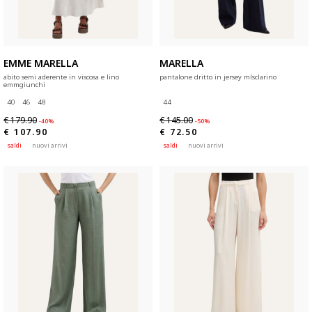
EMME MARELLA
MARELLA
abito semi aderente in viscosa e lino
pantalone dritto in jersey mlsclarino
emmgiunchi
40
46
48
44
€ 179.90
€ 145.00
-40%
-50%
€ 107.90
€ 72.50
saldi
nuovi arrivi
saldi
nuovi arrivi