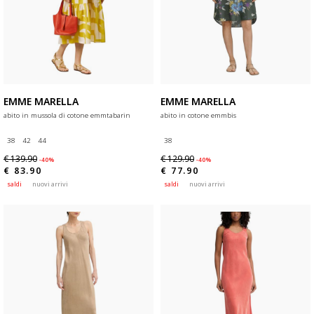
EMME MARELLA
EMME MARELLA
abito in mussola di cotone emmtabarin
abito in cotone emmbis
38
42
44
38
€ 139.90
€ 129.90
-40%
-40%
€ 83.90
€ 77.90
saldi
nuovi arrivi
saldi
nuovi arrivi