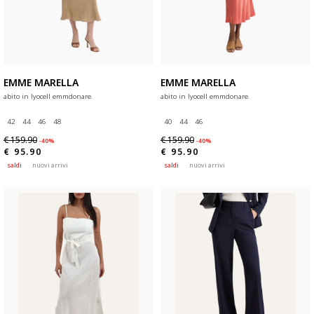
EMME MARELLA
EMME MARELLA
abito in lyocell emmdonare
abito in lyocell emmdonare
42
44
46
48
40
44
46
€ 159.90
€ 159.90
-40%
-40%
€ 95.90
€ 95.90
saldi
nuovi arrivi
saldi
nuovi arrivi