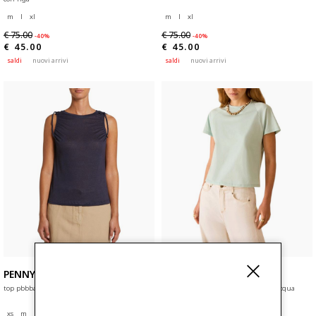
m
l
xl
m
l
xl
€ 75.00
€ 75.00
-40%
-40%
€ 45.00
€ 45.00
saldi
nuovi arrivi
saldi
nuovi arrivi
PENNYBLACK
PENNYBLACK
top pbbbacca
t-shirt in jersey di cotone pbbcalao acqua
marina
xs
m
l
xl
xs
s
m
l
xl