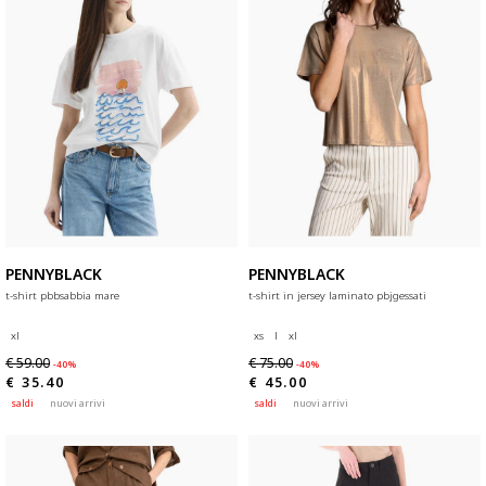
PENNYBLACK
PENNYBLACK
t-shirt pbbsabbia mare
t-shirt in jersey laminato pbjgessati
xl
xs
l
xl
€ 59.00
€ 75.00
-40%
-40%
€ 35.40
€ 45.00
saldi
nuovi arrivi
saldi
nuovi arrivi