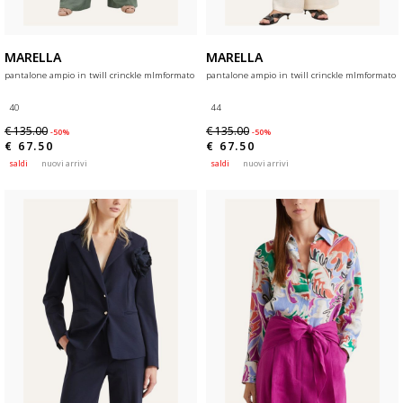
MARELLA
MARELLA
pantalone ampio in twill crinckle mlmformato
pantalone ampio in twill crinckle mlmformato
40
44
€ 135.00
€ 135.00
-50%
-50%
€ 67.50
€ 67.50
saldi
nuovi arrivi
saldi
nuovi arrivi