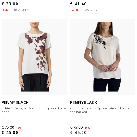
€ 33.00
€ 41.40
saldi
nuovi arrivi
saldi
nuovi arrivi
PENNYBLACK
PENNYBLACK
t-shirt in jersey e crêpe de chine pbbonda cow
t-shirt in jersey e crêpe de chine pbbonda
print
applicazioni
s
s
€ 75.00
€ 75.00
-40%
-40%
€ 45.00
€ 45.00