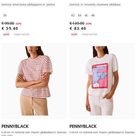
camicia smanicata pbbpapiro st. palma
camicia in mussola ricamata pbbbaia
38
42
44
46
48
€ 99.00
€ 139.00
-40%
-40%
€ 59.40
€ 83.40
saldi
nuovi arrivi
saldi
nuovi arrivi
PENNYBLACK
PENNYBLACK
t-shirt in cotone con ricami pbbtabarin bianco
t-shirt in cotone con ricami pbbtabarin bianco
con riga