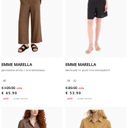
EMME MARELLA
EMME MARELLA
pantalone dritto i lino emmclava
bermuda in puro lino emmadorni
40
38
42
€ 109.90
€ 89.90
-40%
-40%
€ 65.90
€ 53.90
saldi
nuovi arrivi
saldi
nuovi arrivi