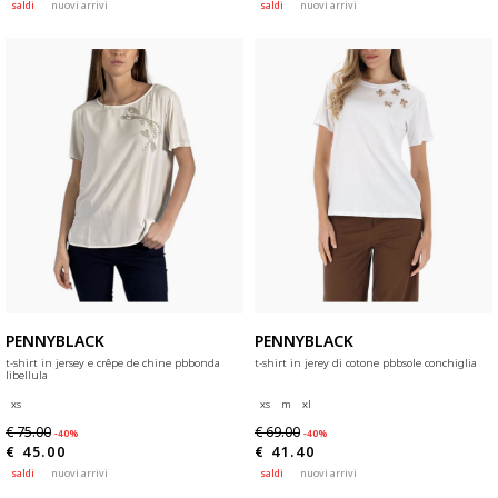
saldi
nuovi arrivi
saldi
nuovi arrivi
PENNYBLACK
PENNYBLACK
t-shirt in jersey e crêpe de chine pbbonda
t-shirt in jerey di cotone pbbsole conchiglia
libellula
xs
xs
m
xl
€ 75.00
€ 69.00
-40%
-40%
€ 45.00
€ 41.40
saldi
nuovi arrivi
saldi
nuovi arrivi