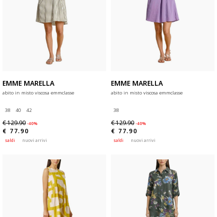
EMME MARELLA
EMME MARELLA
abito in misto viscosa emmclasse
abito in misto viscosa emmclasse
38
40
42
38
€ 129.90
€ 129.90
-40%
-40%
€ 77.90
€ 77.90
saldi
nuovi arrivi
saldi
nuovi arrivi