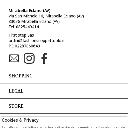
Mirabella Eclano (AV)
Via San Michele 16, Mirabella Eclano (Av)
83036 Mirabella Eclano (AV)
Tel. 0825449414
First step Sas
ordini@fashionscoppettuolo.it
P.I. 02287860643
SHOPPING
LEGAL
STORE
Cookies & Privacy
PAGAMENTI
Per offrire una migliore esperienza di navigazione questo sito si avvale di cookie