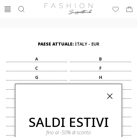
PAESE ATTUALE:
ITALY - EUR
A
B
C
F
G
H
I
J
K
L
M
N
P
R
SALDI ESTIVI
S
T
fino al -50% di sconto
U
V