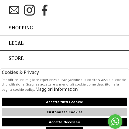
SHOPPING
LEGAL
STORE
Cookies & Privacy
PAGAMENTI
Per offrire una migliore esperienza di navigazione questo sito si avvale di cookie
di profilazione. Scegli se accettare o meno tali cookie come descritto nella
Maggiori Informazioni
pagina cookie policy.
Accetta tutti i cookie
CORRIERI
Customizza Cookies
Accetta Necessari
🍪
2026 First step Sas - P.iva : 02287860643 Powered by
Atelier