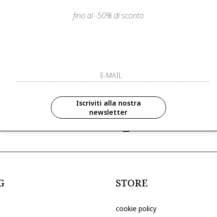
fino al -50% di sconto
LIENTI
PAGAMENTI SICURI E A RATE
ISCRIVITI ED 
R
ISCRIVITI ALLA NOS
zioni in anteprima ed
Iscriviti alla nostra
newsletter
ive riservate ai nostri clienti
ho letto ed accettato le condizioni sull
G
STORE
cookie policy