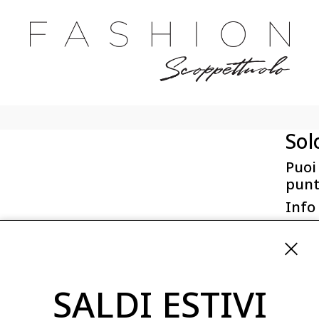
Sol
Puoi
punt
Info
First 
Via San
ordini
SALDI ESTIVI
08254