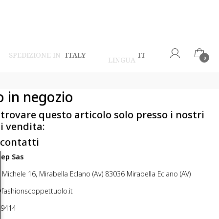
SPEDIZIONE IN
ITALY
IT
LINGUA
0
o in negozio
 trovare questo articolo solo presso i nostri
i vendita:
 contatti
step Sas
 Michele 16, Mirabella Eclano (Av) 83036 Mirabella Eclano (AV)
@fashionscoppettuolo.it
49414