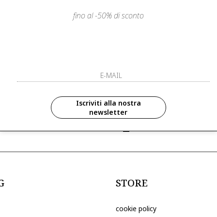
fino al -50% di sconto
LIENTI
PAGAMENTI SICURI E A RATE
ISCRIVITI ED 
R
ISCRIVITI ALLA NOS
zioni in anteprima ed
Iscriviti alla nostra
newsletter
ive riservate ai nostri clienti
ho letto ed accettato le condizioni sull
G
STORE
cookie policy