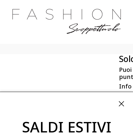
Sol
Puoi
punt
Info
First 
Via San
ordini
SALDI ESTIVI
08254