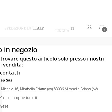
SPEDIZIONE IN
ITALY
IT
LINGUA
0
o in negozio
 trovare questo articolo solo presso i nostri
i vendita:
 contatti
step Sas
 Michele 16, Mirabella Eclano (Av) 83036 Mirabella Eclano (AV)
@fashionscoppettuolo.it
49414