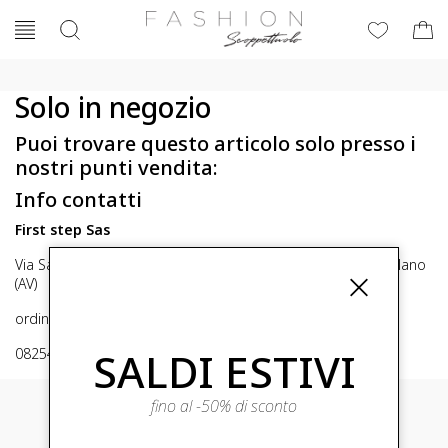
Solo in negozio
Puoi trovare questo articolo solo presso i
nostri punti vendita:
Info contatti
First step Sas
Via San Michele 16, Mirabella Eclano (Av) 83036 Mirabella Eclano
(AV)
ordini@fashionscoppettuolo.it
SALDI ESTIVI
0825449414
fino al -50% di sconto