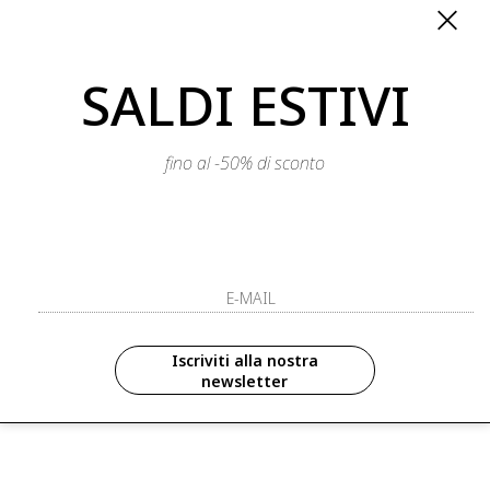
SALDI ESTIVI
fino al -50% di sconto
WEAR
REFRIGIWEAR
rench
summer lady trench
Iscriviti alla nostra
€ 134.50
€ 269.00
€ 134.50
0%
-50%
newsletter
rivi
saldi
nuovi arrivi