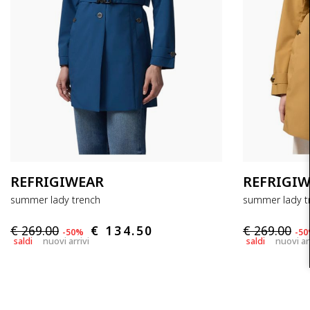
REFRIGIWEAR
REFRIGI
summer lady trench
summer lady t
€ 269.00
€ 134.50
€ 269.00
-50%
-5
saldi
nuovi arrivi
saldi
nuovi ar