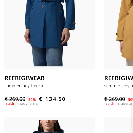
REFRIGIWEAR
REFRIGI
summer lady trench
summer lady t
€ 269.00
€ 134.50
€ 269.00
-50%
-5
saldi
nuovi arrivi
saldi
nuovi ar