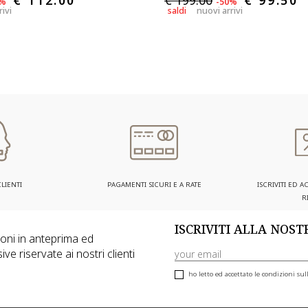
€ 112.00
€ 199.00
€ 99.50
0%
-50%
rivi
saldi
nuovi arrivi
LIENTI
PAGAMENTI SICURI E A RATE
ISCRIVITI ED 
R
ISCRIVITI ALLA NOS
zioni in anteprima ed
ive riservate ai nostri clienti
ho letto ed accettato le condizioni sull