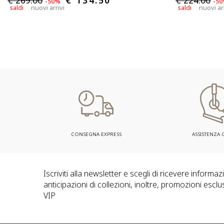
€ 269.00
€ 134.50
€ 224.00
-50%
-5
saldi
nuovi arrivi
saldi
nuovi ar
CONSEGNA EXPRESS
ASSISTENZA C
Iscriviti alla newsletter e scegli di ricevere informa
anticipazioni di collezioni, inoltre, promozioni esclus
VIP