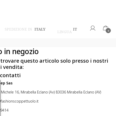
SPEDIZIONE IN
ITALY
IT
LINGUA
0
o in negozio
 trovare questo articolo solo presso i nostri
i vendita:
 contatti
step Sas
 Michele 16, Mirabella Eclano (Av) 83036 Mirabella Eclano (AV)
@fashionscoppettuolo.it
49414