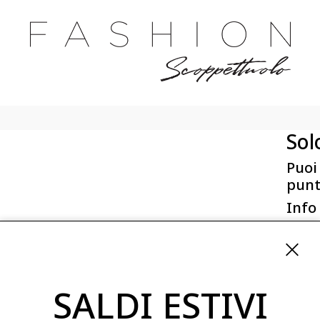
Sol
Puoi
punt
Info
First 
Via San
ordini
SALDI ESTIVI
08254