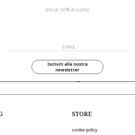
fino al -50% di sconto
LIENTI
PAGAMENTI SICURI E A RATE
ISCRIVITI ED 
R
ISCRIVITI ALLA NOS
zioni in anteprima ed
Iscriviti alla nostra
newsletter
ive riservate ai nostri clienti
ho letto ed accettato le condizioni sull
G
STORE
cookie policy