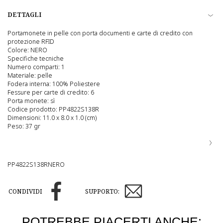
DETTAGLI
Portamonete in pelle con porta documenti e carte di credito con
protezione RFID
Colore: NERO
Specifiche tecniche
Numero comparti: 1
Materiale: pelle
Fodera interna: 100% Poliestere
Fessure per carte di credito: 6
Porta monete: sì
Codice prodotto: PP4822S138R
Dimensioni: 11.0 x 8.0 x 1.0 (cm)
Peso: 37 gr
PP4822S138RNERO
CONDIVIDI
SUPPORTO:
POTREBBE PIACERTI ANCHE: