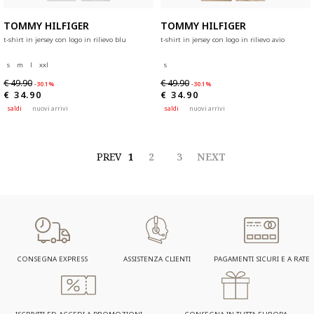
TOMMY HILFIGER
TOMMY HILFIGER
t-shirt in jersey con logo in rilievo blu
t-shirt in jersey con logo in rilievo avio
s
m
l
xxl
s
€ 49.90
€ 49.90
-30.1%
-30.1%
€ 34.90
€ 34.90
saldi
nuovi arrivi
saldi
nuovi arrivi
PREV
1
2
3
NEXT
CONSEGNA EXPRESS
ASSISTENZA CLIENTI
PAGAMENTI SICURI E A RATE