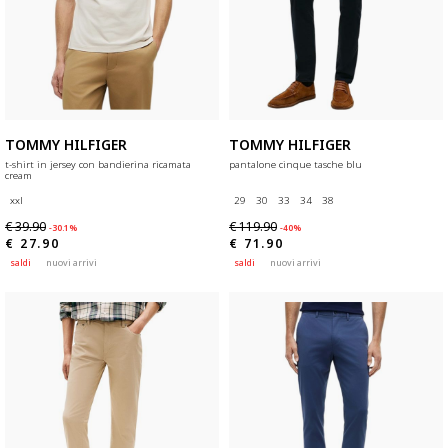
TOMMY HILFIGER
TOMMY HILFIGER
t-shirt in jersey con bandierina ricamata
pantalone cinque tasche blu
cream
xxl
29
30
33
34
38
€ 39.90
€ 119.90
-30.1%
-40%
€ 27.90
€ 71.90
saldi
nuovi arrivi
saldi
nuovi arrivi