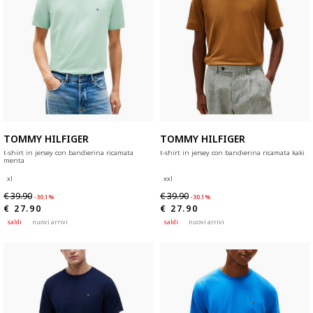
TOMMY HILFIGER
TOMMY HILFIGER
t-shirt in jersey con bandierina ricamata
t-shirt in jersey con bandierina ricamata kaki
menta
xl
xxl
€ 39.90
€ 39.90
-30.1%
-30.1%
€ 27.90
€ 27.90
saldi
nuovi arrivi
saldi
nuovi arrivi