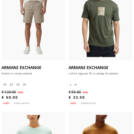
ARMANI EXCHANGE
ARMANI EXCHANGE
shorts in misto cotone
t-shirt regular fit in jersey di cotone
29
32
33
36
s
m
€ 120.00
€ 55.00
-50%
-40%
€ 60.00
€ 33.00
saldi
nuovi arrivi
saldi
nuovi arrivi