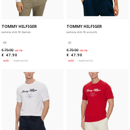
TOMMY HILFIGER
TOMMY HILFIGER
camicia slim fit bianco
camicia slim fit azzurro
44
42
€ 79.90
€ 79.90
-40.1%
-40.1%
€ 47.90
€ 47.90
saldi
nuovi arrivi
saldi
nuovi arrivi