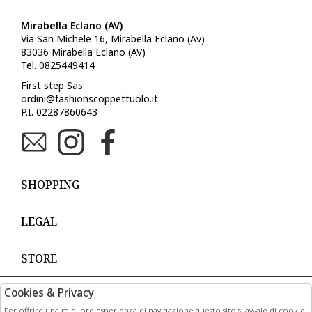
Mirabella Eclano (AV)
Via San Michele 16, Mirabella Eclano (Av)
83036 Mirabella Eclano (AV)
Tel. 0825449414
First step Sas
ordini@fashionscoppettuolo.it
P.I. 02287860643
SHOPPING
LEGAL
STORE
Cookies & Privacy
PAGAMENTI
Per offrire una migliore esperienza di navigazione questo sito si avvale di cookie