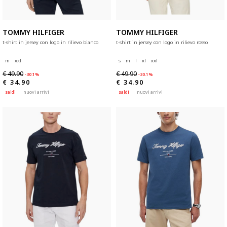
TOMMY HILFIGER
TOMMY HILFIGER
t-shirt in jersey con logo in rilievo bianco
t-shirt in jersey con logo in rilievo rosso
m
xxl
s
m
l
xl
xxl
€ 49.90
€ 49.90
-30.1%
-30.1%
€ 34.90
€ 34.90
saldi
nuovi arrivi
saldi
nuovi arrivi