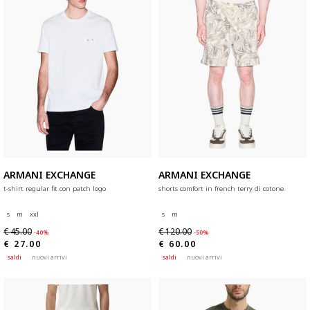
ARMANI EXCHANGE
ARMANI EXCHANGE
t-shirt regular fit con patch logo
shorts comfort in french terry di cotone
s
m
xxl
s
m
€ 45.00
€ 120.00
-40%
-50%
€ 27.00
€ 60.00
saldi
nuovi arrivi
saldi
nuovi arrivi