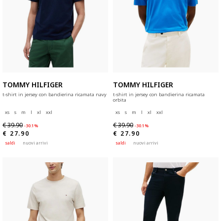
TOMMY HILFIGER
TOMMY HILFIGER
t-shirt in jersey con bandierina ricamata navy
t-shirt in jersey con bandierina ricamata
orbita
xs
s
m
l
xl
xxl
xs
s
m
l
xl
xxl
€ 39.90
€ 39.90
-30.1%
-30.1%
€ 27.90
€ 27.90
saldi
nuovi arrivi
saldi
nuovi arrivi