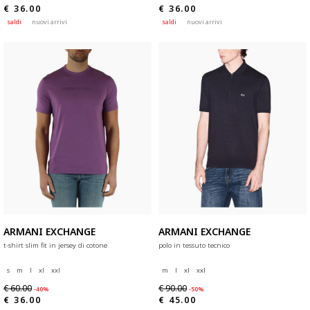
€ 36.00
€ 36.00
saldi
nuovi arrivi
saldi
nuovi arrivi
ARMANI EXCHANGE
ARMANI EXCHANGE
t-shirt slim fit in jersey di cotone
polo in tessuto tecnico
s
m
l
xl
xxl
m
l
xl
xxl
€ 60.00
€ 90.00
-40%
-50%
€ 36.00
€ 45.00