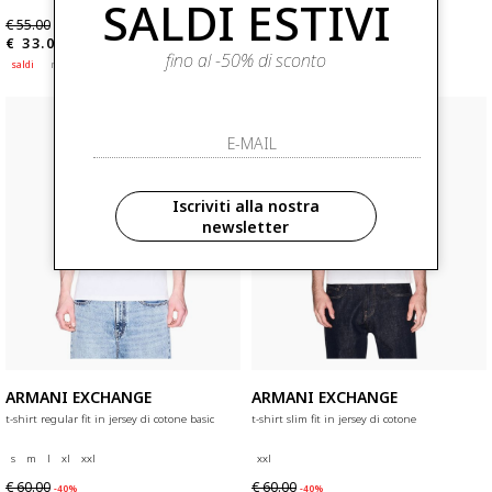
SALDI ESTIVI
€ 55.00
€ 60.00
-40%
-40%
€ 33.00
€ 36.00
fino al -50% di sconto
saldi
nuovi arrivi
saldi
nuovi arrivi
Iscriviti alla nostra
newsletter
ARMANI EXCHANGE
ARMANI EXCHANGE
t-shirt regular fit in jersey di cotone basic
t-shirt slim fit in jersey di cotone
s
m
l
xl
xxl
xxl
€ 60.00
€ 60.00
-40%
-40%