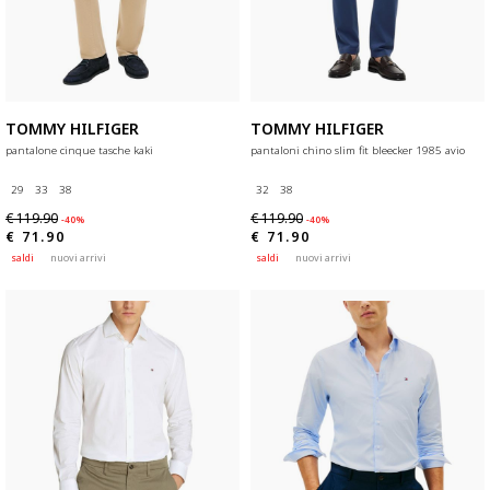
TOMMY HILFIGER
TOMMY HILFIGER
pantalone cinque tasche kaki
pantaloni chino slim fit bleecker 1985 avio
29
33
38
32
38
€ 119.90
€ 119.90
-40%
-40%
€ 71.90
€ 71.90
saldi
nuovi arrivi
saldi
nuovi arrivi