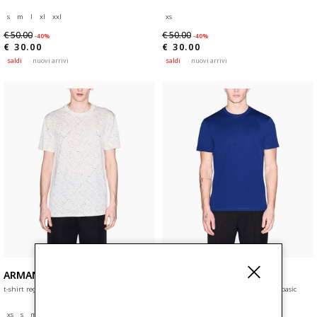
s
m
l
xl
xxl
xs
€ 50.00
€ 50.00
-40%
-40%
€ 30.00
€ 30.00
saldi
nuovi arrivi
saldi
nuovi arrivi
ARMANI EXCHANGE
ARMANI EXCHANGE
t-shirt regular fit in jersey di cotone
t-shirt regular fit in jersey di cotone basic
xs
s
m
xl
xs
s
m