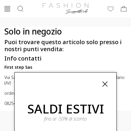
Solo in negozio
Puoi trovare questo articolo solo presso i
nostri punti vendita:
Info contatti
First step Sas
Via San Michele 16, Mirabella Eclano (Av) 83036 Mirabella Eclano
(AV)
ordini@fashionscoppettuolo.it
SALDI ESTIVI
0825449414
fino al -50% di sconto