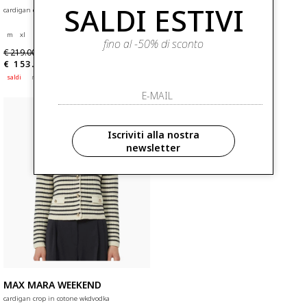
SALDI ESTIVI
cardigan classico in filato di lino wkdbadia
cardigan in filato di lino con cintura
wkdbonito
m
xl
s
m
l
xl
fino al -50% di sconto
€ 219.00
€ 289.00
-30%
-30%
€ 153.30
€ 202.30
saldi
nuovi arrivi
saldi
nuovi arrivi
Iscriviti alla nostra
newsletter
MAX MARA WEEKEND
cardigan crop in cotone wkdvodka