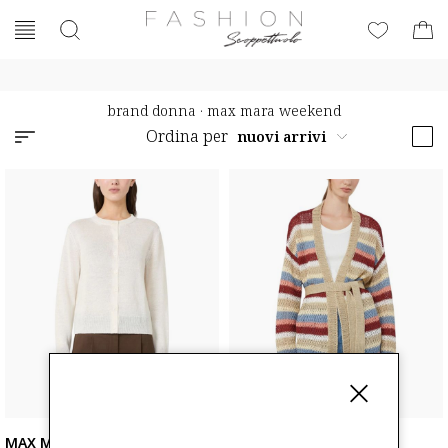
brand donna
·
max mara weekend
Ordina per
MAX MARA WEEKEND
MAX MARA WEEKEND