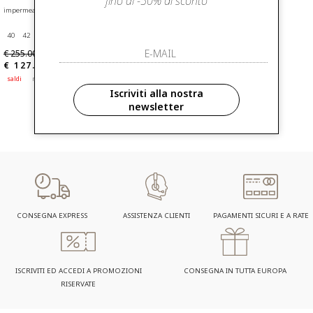
fino al -50% di sconto
impermeabile leggero antigoccia in twill
40
42
48
€ 255.00
-50%
€ 127.50
saldi
nuovi arrivi
Iscriviti alla nostra
newsletter
CONSEGNA EXPRESS
ASSISTENZA CLIENTI
PAGAMENTI SICURI E A RATE
ISCRIVITI ED ACCEDI A PROMOZIONI
CONSEGNA IN TUTTA EUROPA
RISERVATE