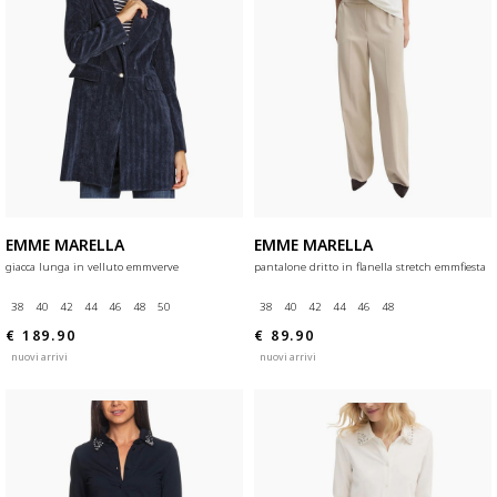
EMME MARELLA
EMME MARELLA
giacca lunga in velluto emmverve
pantalone dritto in flanella stretch emmfiesta
38
40
42
44
46
48
50
38
40
42
44
46
48
€ 189.90
€ 89.90
nuovi arrivi
nuovi arrivi