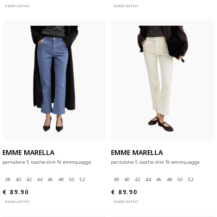
nuovi arrivi
nuovi arrivi
EMME MARELLA
EMME MARELLA
pantalone 5 tasche slim fit emmquagga
pantalone 5 tasche slim fit emmquagga
38
40
42
44
46
48
50
52
38
40
42
44
46
48
50
52
€ 89.90
€ 89.90
nuovi arrivi
nuovi arrivi