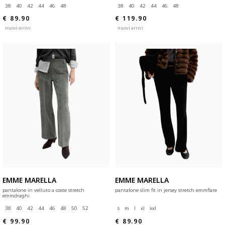
38
40
42
44
46
48
38
40
42
44
46
48
€ 89.90
€ 119.90
nuovi arrivi
nuovi arrivi
EMME MARELLA
EMME MARELLA
pantalone in velluto a coste stretch
pantalone slim fit in jersey stretch emmflare
emmdraghi
38
40
42
44
46
48
50
52
s
m
l
xl
xxl
€ 99.90
€ 89.90