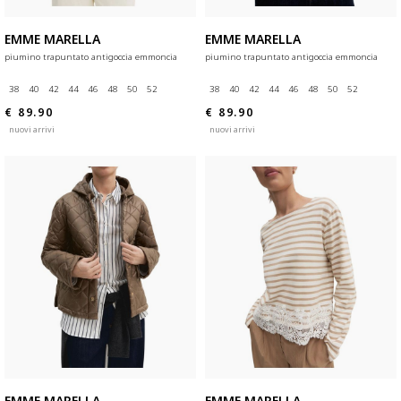
EMME MARELLA
EMME MARELLA
piumino trapuntato antigoccia emmoncia
piumino trapuntato antigoccia emmoncia
38
40
42
44
46
48
50
52
38
40
42
44
46
48
50
52
€ 89.90
€ 89.90
nuovi arrivi
nuovi arrivi
EMME MARELLA
EMME MARELLA