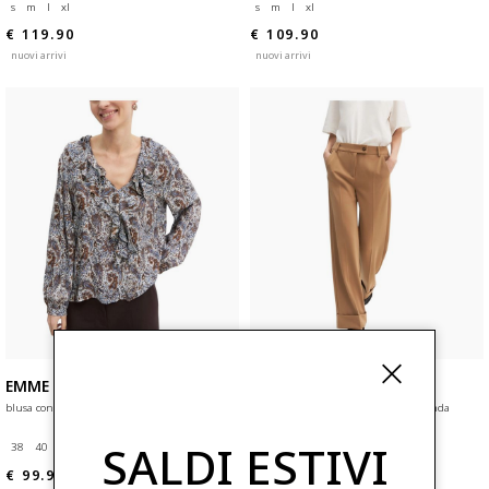
s
m
l
xl
s
m
l
xl
€ 119.90
€ 109.90
nuovi arrivi
nuovi arrivi
EMME MARELLA
EMME MARELLA
blusa con volant emmdonare
pantalone in twill stretch emmbevanda
SALDI ESTIVI
38
40
42
44
46
48
50
38
40
42
44
46
48
50
€ 99.90
€ 99.90