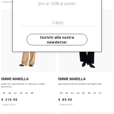
nuovi arrivi
nuovi arrivi
fino al -50% di sconto
Iscriviti alla nostra
newsletter
EMME MARELLA
EMME MARELLA
gilet con pantalone in velluto a coste
pantalone dritto stretch emmghinea
emmtirsi
38
40
42
44
46
48
38
40
42
44
46
48
50
52
€ 219.90
€ 89.90
nuovi arrivi
nuovi arrivi