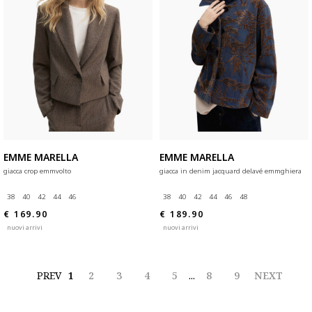
EMME MARELLA
EMME MARELLA
giacca crop emmvolto
giacca in denim jacquard delavé emmghiera
38
40
42
44
46
38
40
42
44
46
48
€ 169.90
€ 189.90
nuovi arrivi
nuovi arrivi
PREV
1
2
3
4
5
...
8
9
NEXT