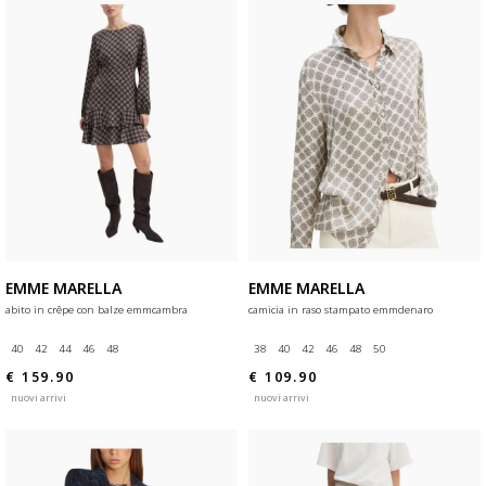
EMME MARELLA
EMME MARELLA
abito in crêpe con balze emmcambra
camicia in raso stampato emmdenaro
40
42
44
46
48
38
40
42
46
48
50
€ 159.90
€ 109.90
nuovi arrivi
nuovi arrivi