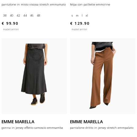
pantalone in misto viscosa stretch emmamato
felpa con paillette emmcrine
38
40
42
44
46
48
s
m
l
xl
€ 99.90
€ 129.90
nuovi arrivi
nuovi arrivi
EMME MARELLA
EMME MARELLA
gonna in jersey effetto camoscio emmsamba
pantalone dritto in jersey stretch emmpalato