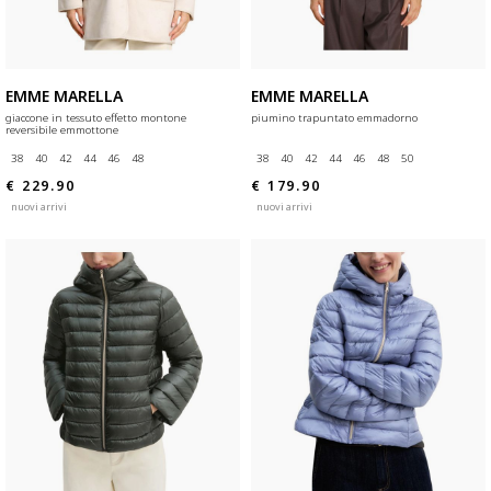
EMME MARELLA
EMME MARELLA
giaccone in tessuto effetto montone
piumino trapuntato emmadorno
reversibile emmottone
38
40
42
44
46
48
38
40
42
44
46
48
50
€ 229.90
€ 179.90
nuovi arrivi
nuovi arrivi