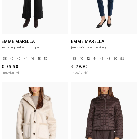
EMME MARELLA
EMME MARELLA
jeans cropped emmcropped
jeans skinny emmskinny
38
40
42
44
46
48
50
38
40
42
44
46
48
50
52
€ 89.90
€ 79.90
nuovi arrivi
nuovi arrivi