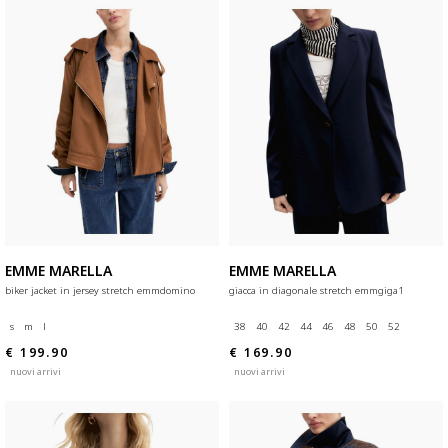
EMME MARELLA
EMME MARELLA
biker jacket in jersey stretch emmdomino
giacca in diagonale stretch emmgiga1
s
m
l
38
40
42
44
46
48
50
52
€ 199.90
€ 169.90
nuovi arrivi
nuovi arrivi