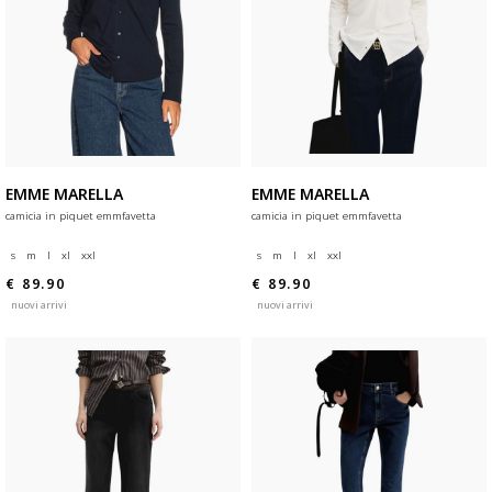
EMME MARELLA
EMME MARELLA
camicia in piquet emmfavetta
camicia in piquet emmfavetta
s
m
l
xl
xxl
s
m
l
xl
xxl
€ 89.90
€ 89.90
nuovi arrivi
nuovi arrivi