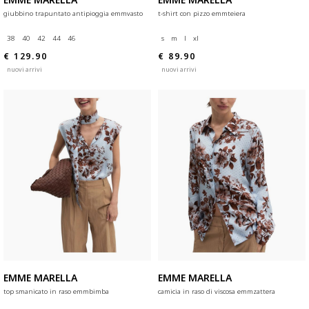
giubbino trapuntato antipioggia emmvasto
t-shirt con pizzo emmteiera
38
40
42
44
46
s
m
l
xl
€ 129.90
€ 89.90
nuovi arrivi
nuovi arrivi
EMME MARELLA
EMME MARELLA
top smanicato in raso emmbimba
camicia in raso di viscosa emmzattera