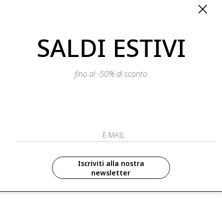
SALDI ESTIVI
fino al -50% di sconto
RELLA
EMME MARELLA
ssuto effetto montone
giacca in jersey scuba con capp
mmottone
rimovibile emmvicolo
Iscriviti alla nostra
€ 189.90
€ 113.90
-40%
newsletter
saldi
nuovi arrivi