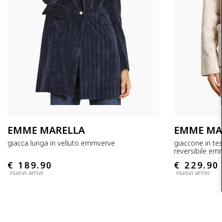
EMME MARELLA
EMME MA
giacca lunga in velluto emmverve
giaccone in te
reversibile e
€ 189.90
€ 229.90
nuovi arrivi
nuovi arrivi