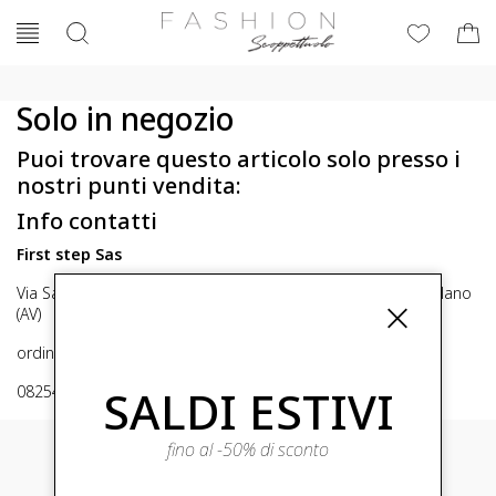
Solo in negozio
Puoi trovare questo articolo solo presso i
nostri punti vendita:
Info contatti
First step Sas
Via San Michele 16, Mirabella Eclano (Av) 83036 Mirabella Eclano
(AV)
ordini@fashionscoppettuolo.it
SALDI ESTIVI
0825449414
fino al -50% di sconto