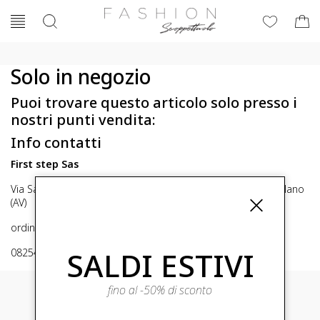
Solo in negozio
Puoi trovare questo articolo solo presso i
nostri punti vendita:
Info contatti
First step Sas
Via San Michele 16, Mirabella Eclano (Av) 83036 Mirabella Eclano
(AV)
ordini@fashionscoppettuolo.it
SALDI ESTIVI
0825449414
fino al -50% di sconto