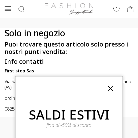
Solo in negozio
Puoi trovare questo articolo solo presso i
nostri punti vendita:
Info contatti
First step Sas
Via San Michele 16, Mirabella Eclano (Av) 83036 Mirabella Eclano
(AV)
ordini@fashionscoppettuolo.it
SALDI ESTIVI
0825449414
fino al -50% di sconto