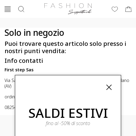
Solo in negozio
Puoi trovare questo articolo solo presso i
nostri punti vendita:
Info contatti
First step Sas
Via San Michele 16, Mirabella Eclano (Av) 83036 Mirabella Eclano
(AV)
ordini@fashionscoppettuolo.it
SALDI ESTIVI
0825449414
fino al -50% di sconto