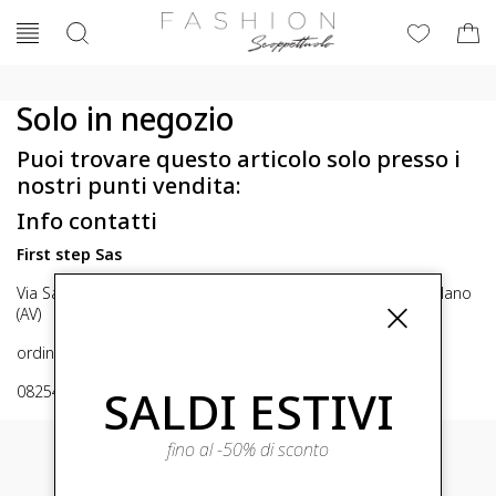
Solo in negozio
Puoi trovare questo articolo solo presso i
nostri punti vendita:
Info contatti
First step Sas
Via San Michele 16, Mirabella Eclano (Av) 83036 Mirabella Eclano
(AV)
ordini@fashionscoppettuolo.it
SALDI ESTIVI
0825449414
fino al -50% di sconto