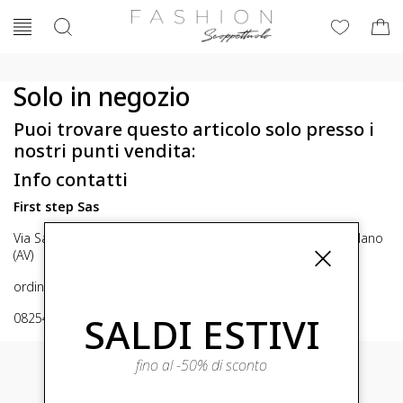
Solo in negozio
Puoi trovare questo articolo solo presso i
nostri punti vendita:
Info contatti
First step Sas
Via San Michele 16, Mirabella Eclano (Av) 83036 Mirabella Eclano
(AV)
ordini@fashionscoppettuolo.it
SALDI ESTIVI
0825449414
fino al -50% di sconto