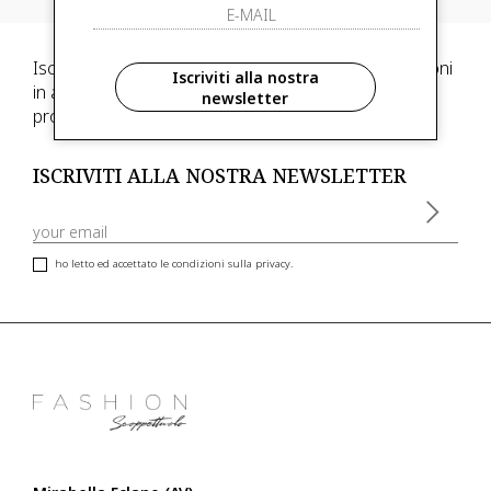
Iscriviti alla newsletter e scegli di ricevere informazioni
Iscriviti alla nostra
in anteprima ed anticipazioni di collezioni, inoltre,
newsletter
promozioni esclusive riservate ai nostri clienti VIP
ISCRIVITI ALLA NOSTRA NEWSLETTER
ho letto ed accettato le condizioni sulla privacy.