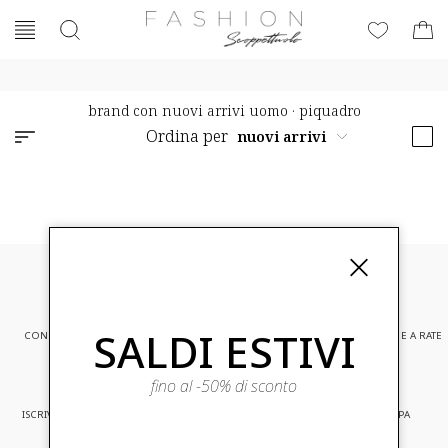
brand con nuovi arrivi uomo
·
piquadro
Ordina per
SALDI ESTIVI
CONSEGNA EXPRESS
ASSISTENZA CLIENTI
PAGAMENTI SICURI E A RATE
fino al -50% di sconto
ISCRIVITI ED ACCEDI A PROMOZIONI
CONSEGNA IN TUTTA EUROPA
RISERVATE