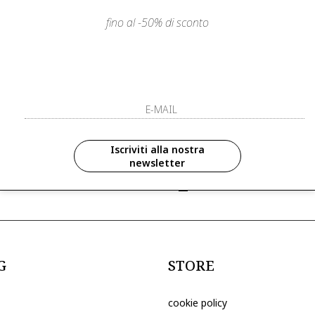
fino al -50% di sconto
LIENTI
PAGAMENTI SICURI E A RATE
ISCRIVITI ED 
R
ISCRIVITI ALLA NOS
zioni in anteprima ed
Iscriviti alla nostra
newsletter
ive riservate ai nostri clienti
ho letto ed accettato le condizioni sull
G
STORE
cookie policy