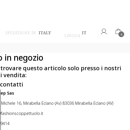
SPEDIZIONE IN
ITALY
IT
LINGUA
0
o in negozio
 trovare questo articolo solo presso i nostri
i vendita:
 contatti
step Sas
 Michele 16, Mirabella Eclano (Av) 83036 Mirabella Eclano (AV)
@fashionscoppettuolo.it
49414