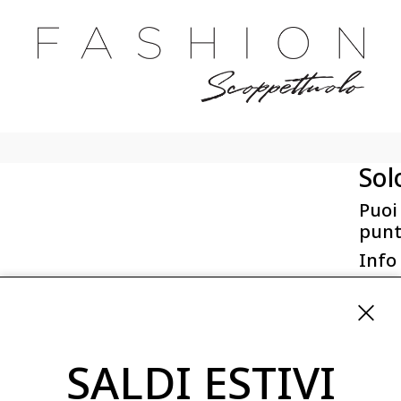
Sol
Puoi
punt
Info
First 
Via San
ordini
SALDI ESTIVI
08254