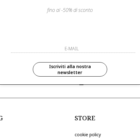
fino al -50% di sconto
LIENTI
PAGAMENTI SICURI E A RATE
ISCRIVITI ED 
R
ISCRIVITI ALLA NOS
zioni in anteprima ed
Iscriviti alla nostra
newsletter
ive riservate ai nostri clienti
ho letto ed accettato le condizioni sull
G
STORE
cookie policy