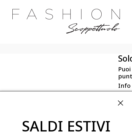
Sol
Puoi
punt
Info
First 
Via San
ordini
SALDI ESTIVI
08254