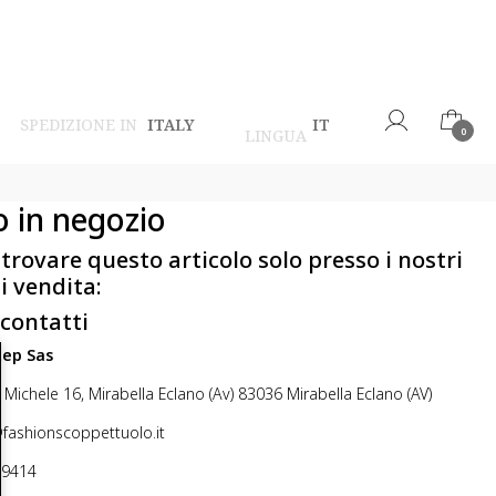
SPEDIZIONE IN
ITALY
IT
LINGUA
0
o in negozio
 trovare questo articolo solo presso i nostri
i vendita:
 contatti
step Sas
 Michele 16, Mirabella Eclano (Av) 83036 Mirabella Eclano (AV)
@fashionscoppettuolo.it
49414