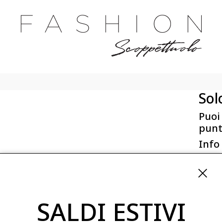
Sol
Puoi
punt
Info
First 
Via San
ordini
SALDI ESTIVI
08254