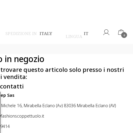
SPEDIZIONE IN
ITALY
IT
LINGUA
0
o in negozio
 trovare questo articolo solo presso i nostri
i vendita:
 contatti
step Sas
 Michele 16, Mirabella Eclano (Av) 83036 Mirabella Eclano (AV)
@fashionscoppettuolo.it
49414