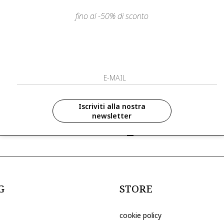
fino al -50% di sconto
LIENTI
PAGAMENTI SICURI E A RATE
ISCRIVITI ED 
R
ISCRIVITI ALLA NOS
zioni in anteprima ed
Iscriviti alla nostra
newsletter
ive riservate ai nostri clienti
ho letto ed accettato le condizioni sull
G
STORE
cookie policy