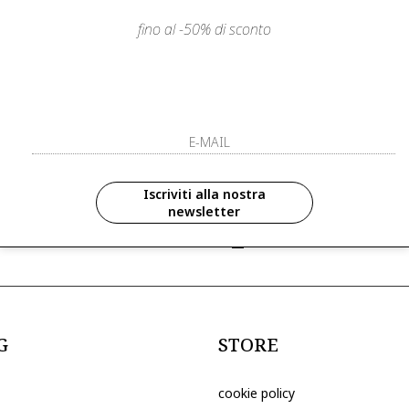
fino al -50% di sconto
LIENTI
PAGAMENTI SICURI E A RATE
ISCRIVITI ED 
R
ISCRIVITI ALLA NOS
zioni in anteprima ed
Iscriviti alla nostra
newsletter
ive riservate ai nostri clienti
ho letto ed accettato le condizioni sull
G
STORE
cookie policy