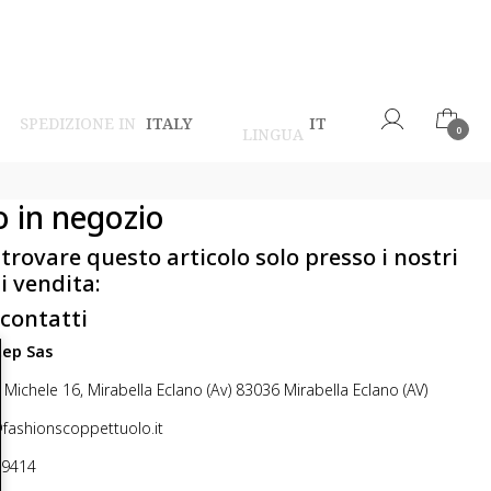
SPEDIZIONE IN
ITALY
IT
LINGUA
0
o in negozio
 trovare questo articolo solo presso i nostri
i vendita:
 contatti
step Sas
 Michele 16, Mirabella Eclano (Av) 83036 Mirabella Eclano (AV)
@fashionscoppettuolo.it
49414