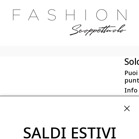
Sol
Puoi
punt
Info
First 
Via San
ordini
SALDI ESTIVI
08254