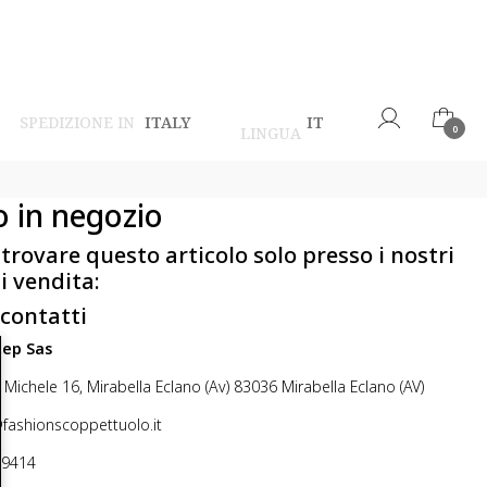
SPEDIZIONE IN
ITALY
IT
LINGUA
0
o in negozio
 trovare questo articolo solo presso i nostri
i vendita:
 contatti
step Sas
 Michele 16, Mirabella Eclano (Av) 83036 Mirabella Eclano (AV)
@fashionscoppettuolo.it
49414