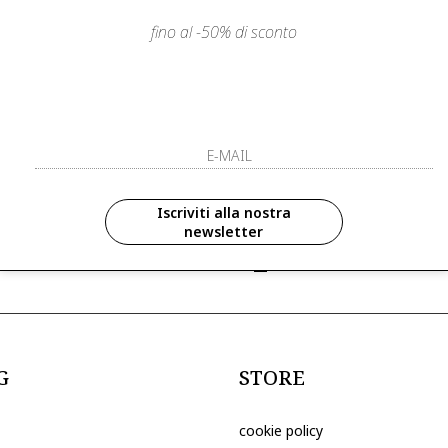
fino al -50% di sconto
LIENTI
PAGAMENTI SICURI E A RATE
ISCRIVITI ED 
R
ISCRIVITI ALLA NOS
zioni in anteprima ed
Iscriviti alla nostra
newsletter
ive riservate ai nostri clienti
ho letto ed accettato le condizioni sull
G
STORE
cookie policy