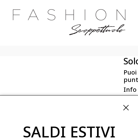
Sol
Puoi
punt
Info
First 
Via San
ordini
SALDI ESTIVI
08254