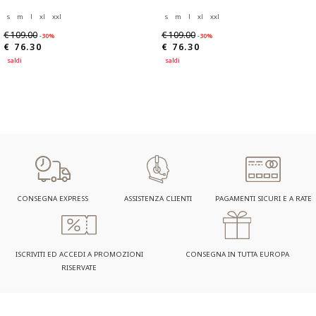
s
m
l
xl
xxl
s
m
l
xl
xxl
€ 109.00
€ 109.00
-30%
-30%
€ 76.30
€ 76.30
saldi
saldi
CONSEGNA EXPRESS
ASSISTENZA CLIENTI
PAGAMENTI SICURI E A RATE
ISCRIVITI ED ACCEDI A PROMOZIONI
CONSEGNA IN TUTTA EUROPA
RISERVATE