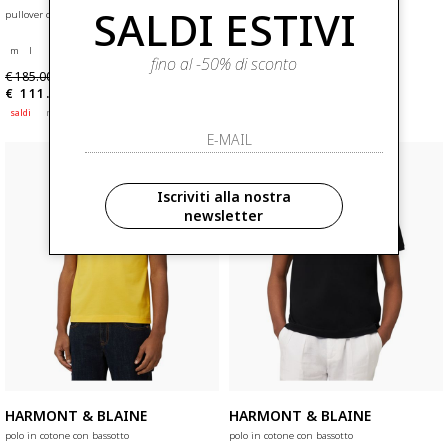
SALDI ESTIVI
pullover con righe e lavorazione 3d
polo in cotone con bassotto
m
l
s
m
l
xl
xxl
fino al -50% di sconto
€ 185.00
€ 109.00
-40%
-30%
€ 111.00
€ 76.30
saldi
nuovi arrivi
saldi
Iscriviti alla nostra
newsletter
HARMONT & BLAINE
HARMONT & BLAINE
polo in cotone con bassotto
polo in cotone con bassotto