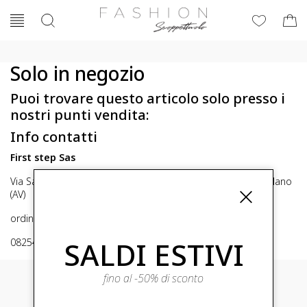
Solo in negozio
Puoi trovare questo articolo solo presso i
nostri punti vendita:
Info contatti
First step Sas
Via San Michele 16, Mirabella Eclano (Av) 83036 Mirabella Eclano
(AV)
ordini@fashionscoppettuolo.it
SALDI ESTIVI
0825449414
fino al -50% di sconto