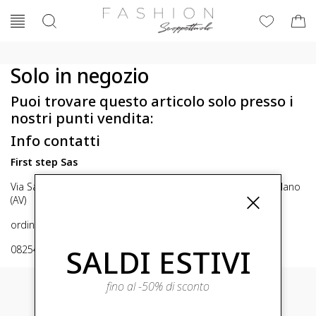
Solo in negozio
Puoi trovare questo articolo solo presso i
nostri punti vendita:
Info contatti
First step Sas
Via San Michele 16, Mirabella Eclano (Av) 83036 Mirabella Eclano
(AV)
ordini@fashionscoppettuolo.it
SALDI ESTIVI
0825449414
fino al -50% di sconto