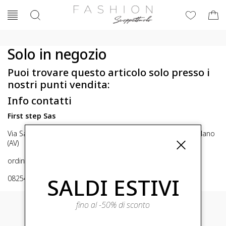
Solo in negozio
Puoi trovare questo articolo solo presso i
nostri punti vendita:
Info contatti
First step Sas
Via San Michele 16, Mirabella Eclano (Av) 83036 Mirabella Eclano
(AV)
ordini@fashionscoppettuolo.it
SALDI ESTIVI
0825449414
fino al -50% di sconto