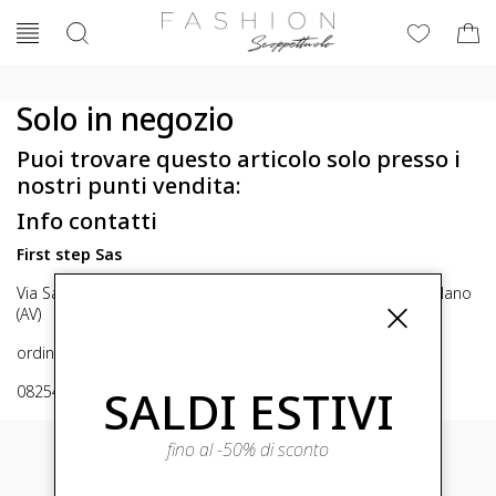
Solo in negozio
Puoi trovare questo articolo solo presso i
nostri punti vendita:
Info contatti
First step Sas
Via San Michele 16, Mirabella Eclano (Av) 83036 Mirabella Eclano
(AV)
ordini@fashionscoppettuolo.it
SALDI ESTIVI
0825449414
fino al -50% di sconto