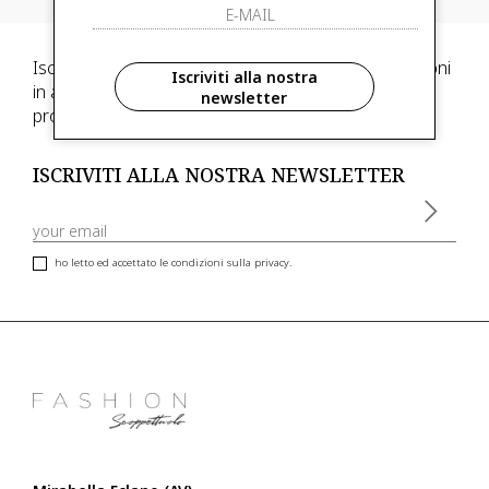
Iscriviti alla newsletter e scegli di ricevere informazioni
Iscriviti alla nostra
in anteprima ed anticipazioni di collezioni, inoltre,
newsletter
promozioni esclusive riservate ai nostri clienti VIP
ISCRIVITI ALLA NOSTRA NEWSLETTER
ho letto ed accettato le condizioni sulla privacy.