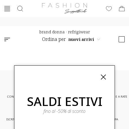
brand donna
·
refrigiwear
Ordina per
SALDI ESTIVI
CONSEGNA EXPRESS
ASSISTENZA CLIENTI
PAGAMENTI SICURI E A RATE
fino al -50% di sconto
ISCRIVITI ED ACCEDI A PROMOZIONI
CONSEGNA IN TUTTA EUROPA
RISERVATE