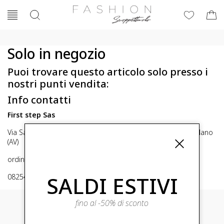
Solo in negozio
Puoi trovare questo articolo solo presso i
nostri punti vendita:
Info contatti
First step Sas
Via San Michele 16, Mirabella Eclano (Av) 83036 Mirabella Eclano
(AV)
ordini@fashionscoppettuolo.it
SALDI ESTIVI
0825449414
fino al -50% di sconto