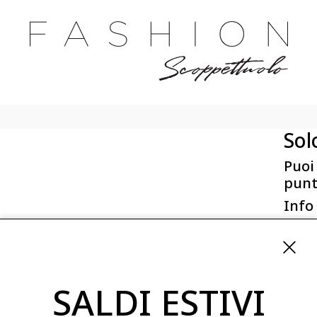
Sol
Puoi
punt
Info
First 
Via San
ordini
SALDI ESTIVI
08254