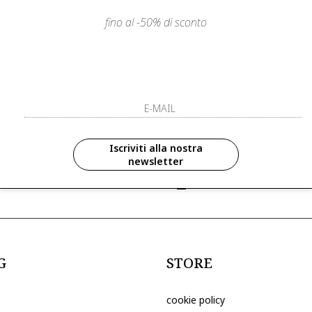
fino al -50% di sconto
LIENTI
PAGAMENTI SICURI E A RATE
ISCRIVITI ED 
R
ISCRIVITI ALLA NOS
zioni in anteprima ed
Iscriviti alla nostra
newsletter
ive riservate ai nostri clienti
ho letto ed accettato le condizioni sull
G
STORE
cookie policy