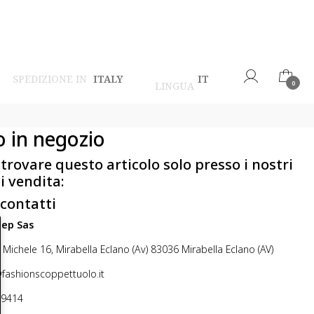
SPEDIZIONE IN
ITALY
IT
LINGUA
0
o in negozio
 trovare questo articolo solo presso i nostri
i vendita:
 contatti
step Sas
 Michele 16, Mirabella Eclano (Av) 83036 Mirabella Eclano (AV)
@fashionscoppettuolo.it
49414