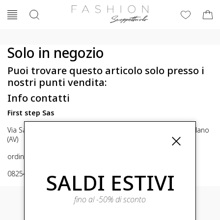
Solo in negozio
Puoi trovare questo articolo solo presso i
nostri punti vendita:
Info contatti
First step Sas
Via San Michele 16, Mirabella Eclano (Av) 83036 Mirabella Eclano
(AV)
ordini@fashionscoppettuolo.it
SALDI ESTIVI
0825449414
fino al -50% di sconto