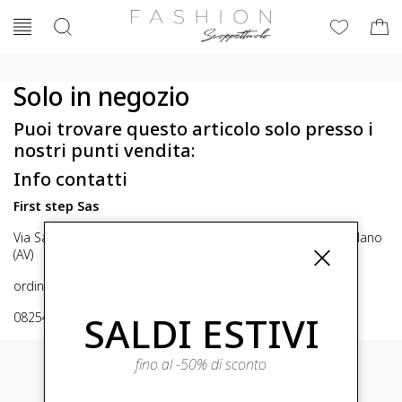
Solo in negozio
Puoi trovare questo articolo solo presso i
nostri punti vendita:
Info contatti
First step Sas
Via San Michele 16, Mirabella Eclano (Av) 83036 Mirabella Eclano
(AV)
ordini@fashionscoppettuolo.it
SALDI ESTIVI
0825449414
fino al -50% di sconto