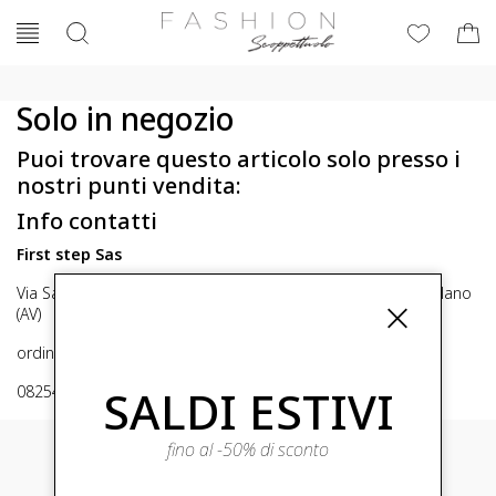
Solo in negozio
Puoi trovare questo articolo solo presso i
nostri punti vendita:
Info contatti
First step Sas
Via San Michele 16, Mirabella Eclano (Av) 83036 Mirabella Eclano
(AV)
ordini@fashionscoppettuolo.it
SALDI ESTIVI
0825449414
fino al -50% di sconto