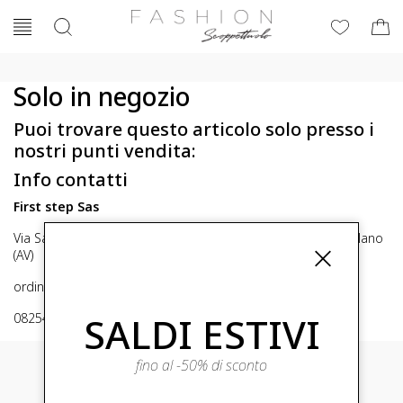
Solo in negozio
Puoi trovare questo articolo solo presso i
nostri punti vendita:
Info contatti
First step Sas
Via San Michele 16, Mirabella Eclano (Av) 83036 Mirabella Eclano
(AV)
ordini@fashionscoppettuolo.it
SALDI ESTIVI
0825449414
fino al -50% di sconto