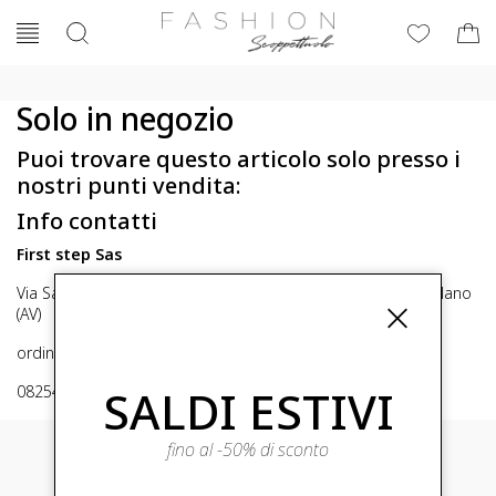
Solo in negozio
Puoi trovare questo articolo solo presso i
nostri punti vendita:
Info contatti
First step Sas
Via San Michele 16, Mirabella Eclano (Av) 83036 Mirabella Eclano
(AV)
ordini@fashionscoppettuolo.it
SALDI ESTIVI
0825449414
fino al -50% di sconto