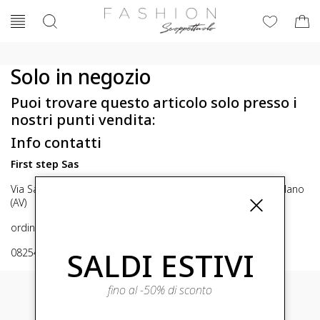
Solo in negozio
Puoi trovare questo articolo solo presso i
nostri punti vendita:
Info contatti
First step Sas
Via San Michele 16, Mirabella Eclano (Av) 83036 Mirabella Eclano
(AV)
ordini@fashionscoppettuolo.it
SALDI ESTIVI
0825449414
fino al -50% di sconto