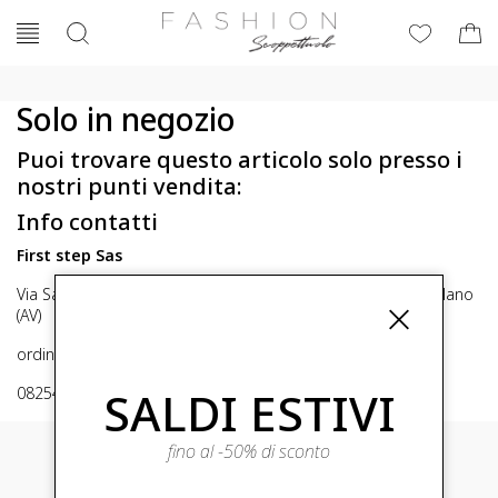
Solo in negozio
Puoi trovare questo articolo solo presso i
nostri punti vendita:
Info contatti
First step Sas
Via San Michele 16, Mirabella Eclano (Av) 83036 Mirabella Eclano
(AV)
ordini@fashionscoppettuolo.it
SALDI ESTIVI
0825449414
fino al -50% di sconto