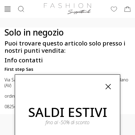
Solo in negozio
Puoi trovare questo articolo solo presso i
nostri punti vendita:
Info contatti
First step Sas
Via San Michele 16, Mirabella Eclano (Av) 83036 Mirabella Eclano
(AV)
ordini@fashionscoppettuolo.it
SALDI ESTIVI
0825449414
fino al -50% di sconto