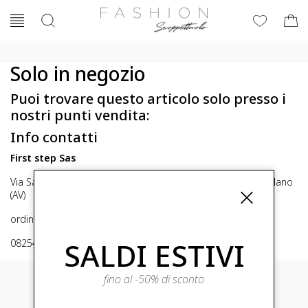
Solo in negozio
Puoi trovare questo articolo solo presso i
nostri punti vendita:
Info contatti
First step Sas
Via San Michele 16, Mirabella Eclano (Av) 83036 Mirabella Eclano
(AV)
ordini@fashionscoppettuolo.it
SALDI ESTIVI
0825449414
fino al -50% di sconto