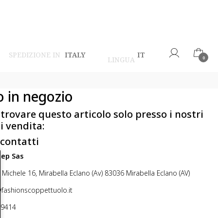
SPEDIZIONE IN
ITALY
IT
LINGUA
0
o in negozio
 trovare questo articolo solo presso i nostri
i vendita:
 contatti
step Sas
 Michele 16, Mirabella Eclano (Av) 83036 Mirabella Eclano (AV)
@fashionscoppettuolo.it
49414