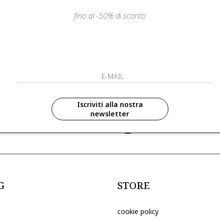
fino al -50% di sconto
LIENTI
PAGAMENTI SICURI E A RATE
ISCRIVITI ED 
R
ISCRIVITI ALLA NOS
zioni in anteprima ed
Iscriviti alla nostra
newsletter
ive riservate ai nostri clienti
ho letto ed accettato le condizioni sull
G
STORE
cookie policy