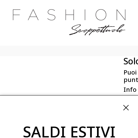
Sol
Puoi
punt
Info
First 
Via San
ordini
SALDI ESTIVI
08254